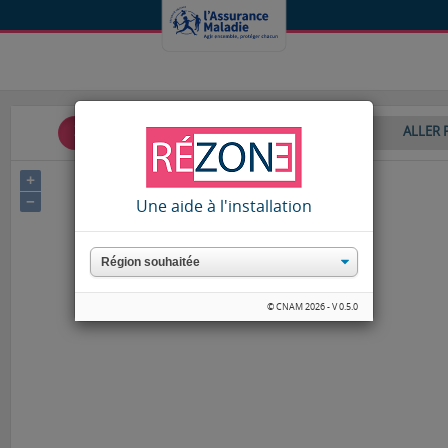
ZONAGE
TVS
COMMUNES
RAPPORT
ALLER 
+
−
Une aide à l'installation
© CNAM 2026 - V 0.5.0